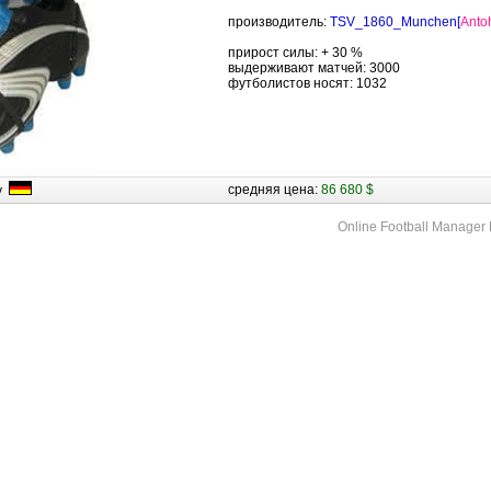
производитель:
TSV_1860_Munchen[
Anto
прирост силы: + 30 %
выдерживают матчей: 3000
футболистов носят: 1032
средняя цена:
86 680 $
ny
Online Football Manage