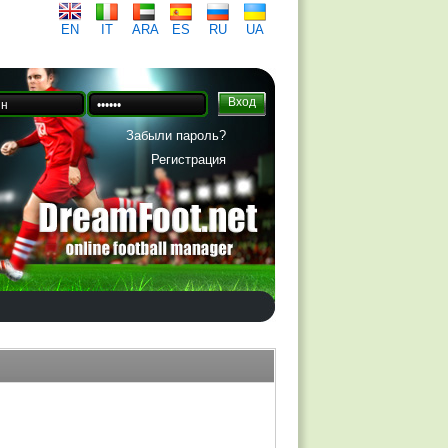
EN
IT
ARA
ES
RU
UA
Забыли пароль?
Регистрация