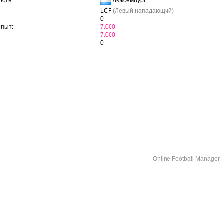
Люксембург
сть:
LCF
(Левый нападающий)
0
опыт:
7.000
7.000
0
Online Football Manage