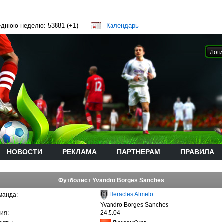
еднюю неделю: 53881 (+1)
Календарь
НОВОСТИ
РЕКЛАМА
ПАРТНЕРАМ
ПРАВИЛА
Футболист Yvandro Borges Sanches
Heracles Almelo
манда:
Yvandro Borges Sanches
ия:
24.5.04