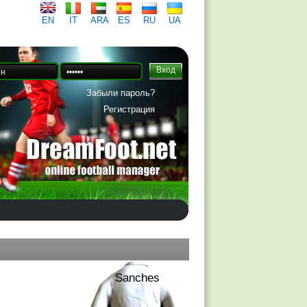
EN
IT
ARA
ES
RU
UA
Забыли пароль?
Регистрация
Sanches