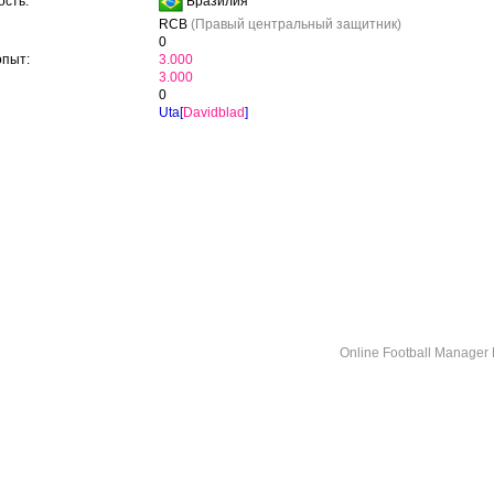
Бразилия
сть:
RCB
(Правый центральный защитник)
0
опыт:
3.000
3.000
0
Uta[
Davidblad
]
Online Football Manage