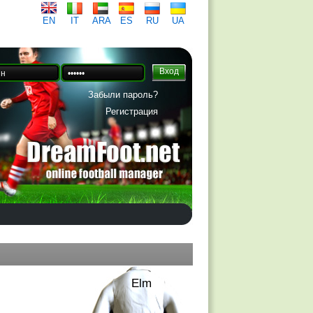
EN
IT
ARA
ES
RU
UA
Забыли пароль?
Регистрация
Elm