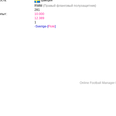
Швеция
сть:
RWM
(Правый фланговый полузащитник)
281
опыт:
10.000
12.389
1
-Sverige-[
Floki
]
Online Football Manage