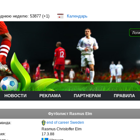
еднюю неделю: 53877 (+1)
Календарь
НОВОСТИ
РЕКЛАМА
ПАРТНЕРАМ
ПРАВИЛА
Футболист Rasmus Elm
end of career Sweden
манда:
Rasmus Christoffer Elm
ия:
17.3.88