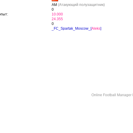
AM
(Атакующий полузащитник)
0
опыт:
10.000
24.355
0
_FC_Spartak_Moscow_[
Aleks
]
Online Football Manage