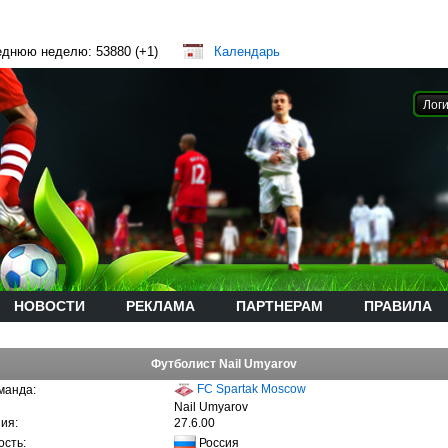
еднюю неделю: 53880 (+1)
Календарь
НОВОСТИ
РЕКЛАМА
ПАРТНЕРАМ
ПРАВИЛА
Футболист Nail Umyarov
FC Spartak Moscow
манда:
Nail Umyarov
ия:
27.6.00
Россия
сть: