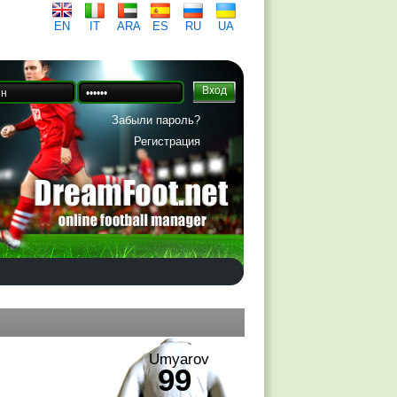
EN
IT
ARA
ES
RU
UA
Забыли пароль?
Регистрация
Umyarov
99