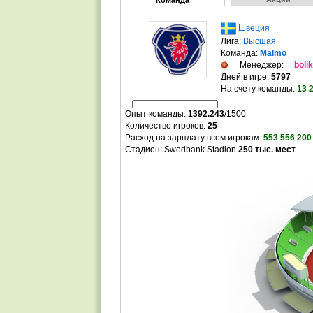
Команда
Швеция
Лига:
Высшая
Команда:
Malmo
Менеджер:
bolik
Дней в игре:
5797
На счету команды:
13 
Опыт команды:
1392.243
/
1500
Количество игроков:
25
Расход на зарплату всем игрокам:
553 556 200
Стадион: Swedbank Stadion
250 тыс. мест