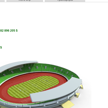
282 896 205 $
 $